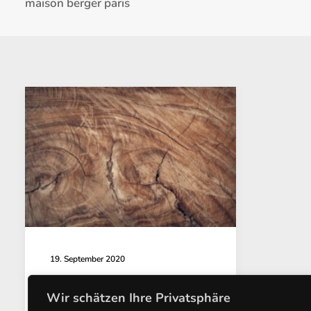
maison berger paris
19. September 2020
Dufterlebnis Lampe Berger
Wir schätzen Ihre Privatsphäre
Der pharmazeutische