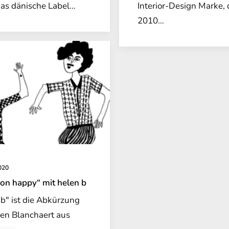
as dänische Label…
Interior-Design Marke, 
2010…
020
 on happy“ mit helen b
 b" ist die Abkürzung
len Blanchaert aus