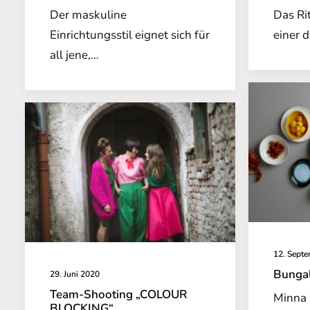
Der maskuline
Das Ri
Einrichtungsstil eignet sich für
einer 
all jene,…
12. Sept
Bungal
29. Juni 2020
Team-Shooting „COLOUR
Minna 
BLOCKING“