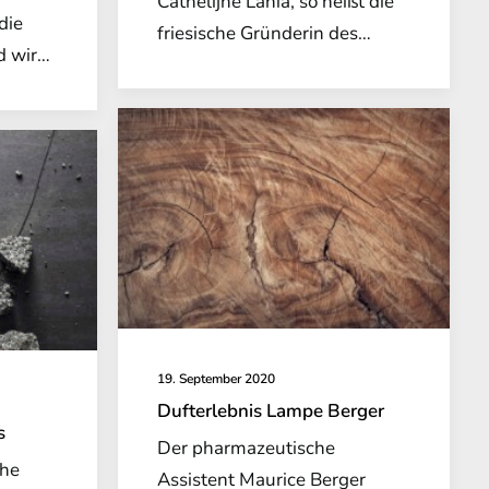
Cathelijne Lania, so heißt die
die
friesische Gründerin des…
d wir…
19. September 2020
Dufterlebnis Lampe Berger
s
Der pharmazeutische
che
Assistent Maurice Berger