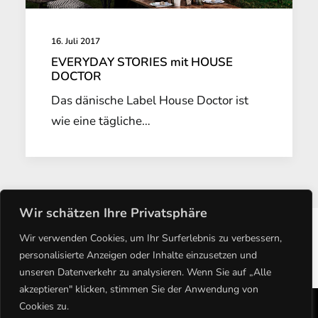
16. Juli 2017
EVERYDAY STORIES mit HOUSE
DOCTOR
Das dänische Label House Doctor ist
wie eine tägliche…
Wir schätzen Ihre Privatsphäre
Wir verwenden Cookies, um Ihr Surferlebnis zu verbessern,
1
2
3
4
personalisierte Anzeigen oder Inhalte einzusetzen und
unseren Datenverkehr zu analysieren. Wenn Sie auf „Alle
akzeptieren" klicken, stimmen Sie der Anwendung von
Cookies zu.